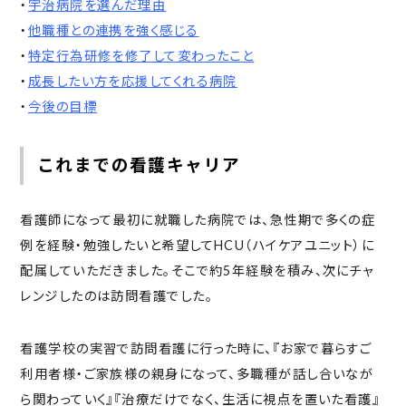
・
宇治病院を選んだ理由
・
他職種との連携を強く感じる
・
特定行為研修を修了して変わったこと
・
成長したい方を応援してくれる病院
・
今後の目標
これまでの看護キャリア
看護師になって最初に就職した病院では、急性期で多くの症
例を経験・勉強したいと希望してHCU（ハイケアユニット）に
配属していただきました。そこで約5年経験を積み、次にチャ
レンジしたのは訪問看護でした。
看護学校の実習で訪問看護に行った時に、『お家で暮らすご
利用者様・ご家族様の親身になって、多職種が話し合いなが
ら関わっていく』『治療だけでなく、生活に視点を置いた看護』